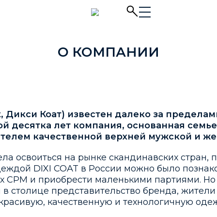
О КОМПАНИИ
at, Дикси Коат) известен далеко за предел
ой десятка лет компания, основанная семье
елем качественной верхней мужской и ж
ла освоиться на рынке скандинавских стран, 
деждой DIXI COAT в России можно было познак
х CPM и приобрести маленькими партиями. Но
й в столице представительство бренда, жител
 красивую, качественную и технологичную од