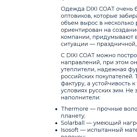
Одежда DIXI COAT очень б
оптовиков, которые забир
объем вырос в несколько 
ориентирован на создани
компании, придумывают в
ситуации — праздничной,
С DIXI COAT можно постро
направлений, при этом о
утеплители, надежная фу
российских покупателей.
фактуру, а устойчивость
условиях русских зим. Не
наполнители:
Thermore — прочные волок
планету;
Solarball — умеющий нагр
Isosoft — испытанный ма
волокон;