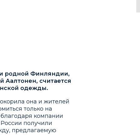
ами родной Финляндии,
й Аалтонен, считается
енской одежды.
покорила она и жителей
омиться только на
 благодаря компании
и России получили
ежду, предлагаемую