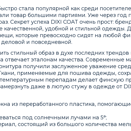
ыстро стала популярной как среди посетителе
али товар большими партиями. Уже через год 
раз. Секрет успеха DIXI COAT очень прост: бре
е качественной, удобной и стильной одежды. 
ещи, которые превосходно сидят на любой фи
 деловой и повседневной.
ить стильный образ в духе последних трендов
на отвечает эталонам качества. Современные 
рнитура получили заслуженное уважение сред
 Ткани, применяемые для пошива одежды, сохр
 к температурным перепадам делает финскую 
 замерзнуть даже в лютую стужу в одежде от D
на из переработанного пластика, помогающие 
еваться под солнечными лучами на 5°;
териал, состоящий из большого количества м