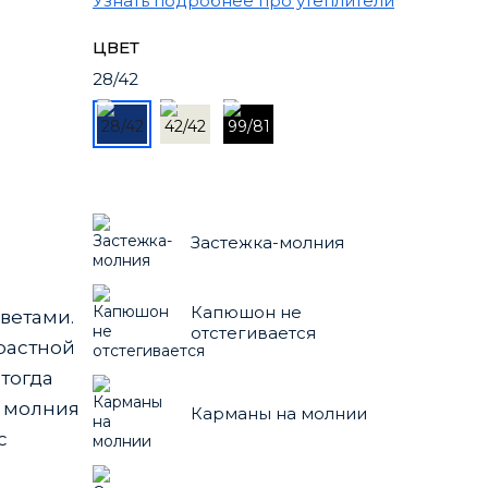
Узнать подробнее про утеплители
ЦВЕТ
28/42
Застежка-молния
Капюшон не
ветами.
отстегивается
трастной
тогда
я молния
Карманы на молнии
с