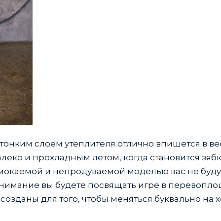
 тонким слоем утеплителя отлично впишется в в
алеко и прохладным летом, когда становится зябк
омокаемой и непродуваемой моделью вас не буду
е внимание вы будете посвящать игре в перевопл
озданы для того, чтобы меняться буквально на х