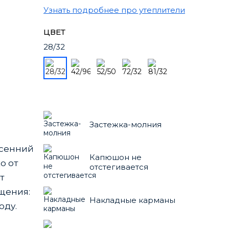
Узнать подробнее про утеплители
ЦВЕТ
28/32
Застежка-молния
есенний
Капюшон не
о от
отстегивается
т
ощения:
Накладные карманы
оду.