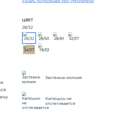
Узнать подробнее про утеплители
ЦВЕТ
28/32
Застежка-молния
и.
ься
мену
Капюшон не
отстегивается