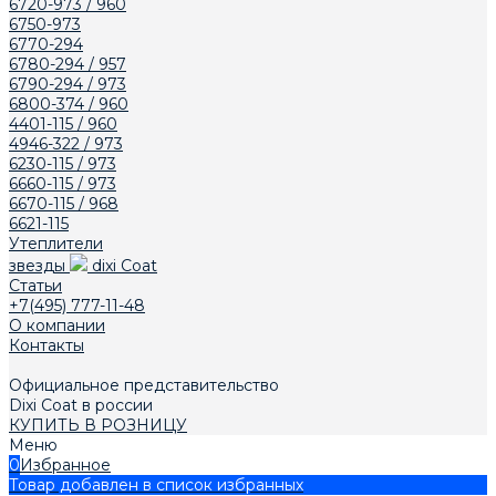
6720-973 / 960
6750-973
6770-294
6780-294 / 957
6790-294 / 973
6800-374 / 960
4401-115 / 960
4946-322 / 973
6230-115 / 973
6660-115 / 973
6670-115 / 968
6621-115
Утеплители
звезды
dixi Coat
Статьи
+7(495) 777-11-48
О компании
Контакты
Официальное представительство
Dixi Сoat в россии
КУПИТЬ В РОЗНИЦУ
Меню
0
Избранное
Товар добавлен в список избранных